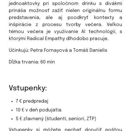
jednoaktovky pri spoločnom drinku s divákmi
prináša možnosť zažiť nielen originálnu formu
predstavenia, ale aj poodkryť kontexty a
inšpirácie z procesu tvorby večera. Veľkou
témou večera je využívanie AI technológií, s
ktorými Radical Empathy dlhodobo pracuje.
Účinkujú: Petra Fornayová a Tomáš Danielis
Dĺžka trvania: 60 min
Vstupenky:
7 € predpredaj
10 € v deň podujatia
5 € zľavnený (študenti, seniori, ZŤP)
Vstupenky si môžete nechať doručiť poštou